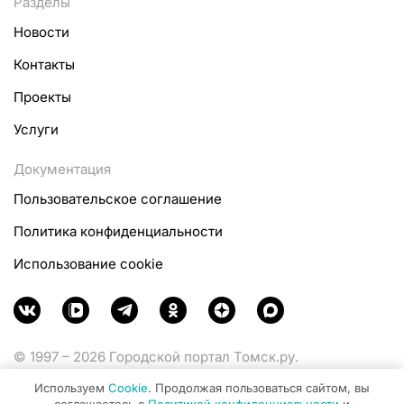
Разделы
Новости
Контакты
Проекты
Услуги
Документация
Пользовательское соглашение
Политика конфиденциальности
Использование cookie
© 1997 – 2026 Городской портал Томск.ру.
Функционирует при финансовой поддержке
Используем
Cookie
. Продолжая пользоваться сайтом, вы
Министерства цифрового развития, связи и массовых
соглашаетесь с
Политикой конфиденциальности
и