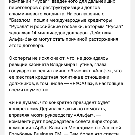
компании "Русал", введенного для дальнейших
переговоров о реструктуризации долгов
алюминиевого холдинга. На соглашение с
"Базэлом" пошли международные кредиторы
"Русала" и российские госбанки, которым "Русал"
задолжал 14 миллиардов долларов. Действия
Альфа-банка могут стать причиной расторжения
этого договора.
Эксперты не исключают, что, не дожидаясь
реакции кабинета Владимира Путина, глава
государства решил лично объяснить «Альфе», что
ее жесткая кредитная политика в отношении
должников, в том числе — «РУСАЛа», в настоящее
время неуместна.
«Я не думаю, что конкретно президент будет
конкретному Дерипаске активно помогать,
вправляя мозги руководству «Альфы», —
комментирует председатель совета директоров
компании «Арбат Капитал Менеджмент» Алексей
Голубович Business FM. — Тем более что спасти