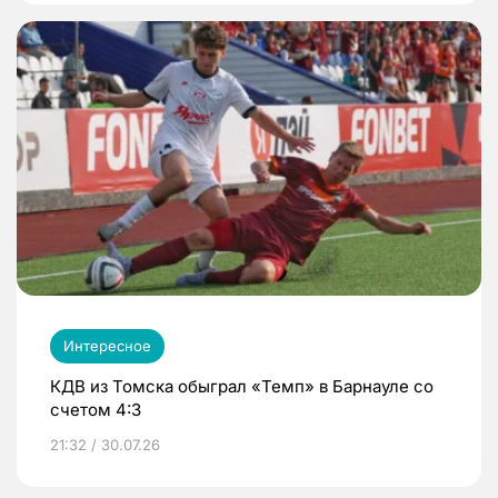
Интересное
КДВ из Томска обыграл «Темп» в Барнауле со
счетом 4:3
21:32 / 30.07.26