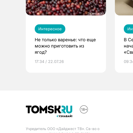
Интересное
Ин
Не только варенье: что еще
В С
можно приготовить из
нач
ягод?
«Св
жиз
17:34 / 22.07.26
09:34
Учредитель ООО «Дайджест ТВ». Св-во о