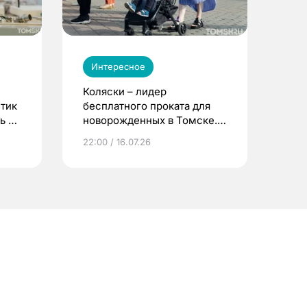
Интересное
Коляски – лидер
етик
бесплатного проката для
ь до
новорожденных в Томске.
Что еще берут родители?
22:00 / 16.07.26