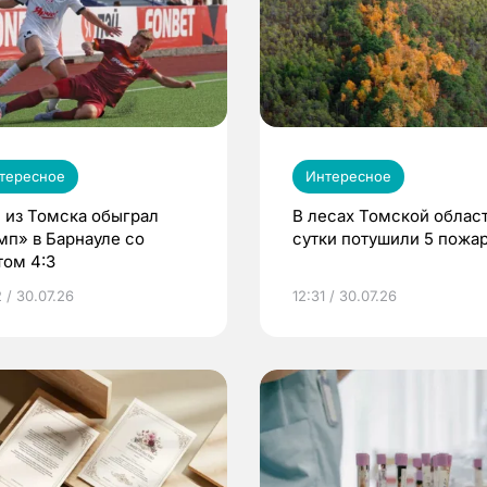
тересное
Интересное
 из Томска обыграл
В лесах Томской област
мп» в Барнауле со
сутки потушили 5 пожа
том 4:3
 / 30.07.26
12:31 / 30.07.26