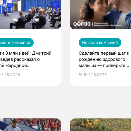
вости компаний
Новости компаний
ти 3 млн идей: Дмитрий
Сделайте первый шаг к
ведев рассказал о
рождению здорового
ой Народной
малыша — проверьте
грамме ЕР
репродуктивное здоров
 / 25.07.26
13:10 / 23.07.26
по ОМС!