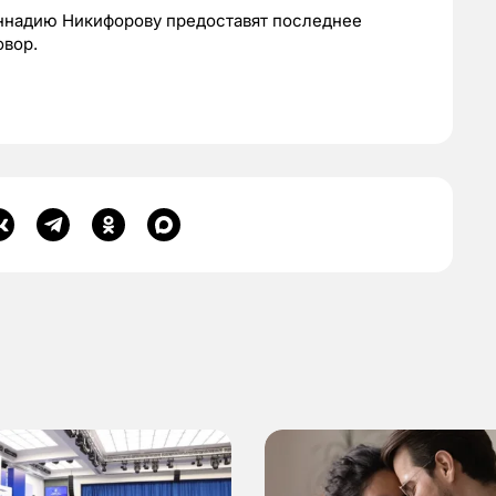
еннадию Никифорову предоставят последнее
овор.