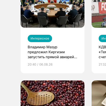
Интересное
Ин
Владимир Мазур
КДВ
предложил Киргизии
«Те
запустить прямой авиарейс
сче
из Томска
20:40 / 06.08.26
21:32