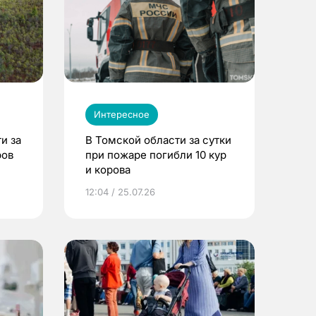
Интересное
и за
В Томской области за сутки
ров
при пожаре погибли 10 кур
и корова
12:04 / 25.07.26