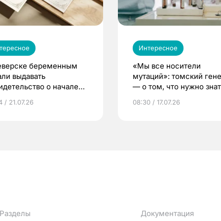
тересное
Интересное
еверске беременным
«Мы все носители
али выдавать
мутаций»: томский ген
идетельство о начале
— о том, что нужно знат
ни»
беременности
 / 21.07.26
08:30 / 17.07.26
Разделы
Документация