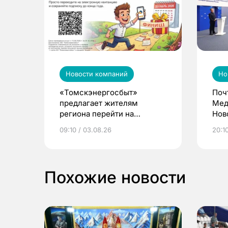
Новости компаний
Но
«Томскэнергосбыт»
Поч
предлагает жителям
Мед
региона перейти на
Нов
электронные квитанции и
про
09:10 / 03.08.26
20:10
выиграть призы
Похожие новости