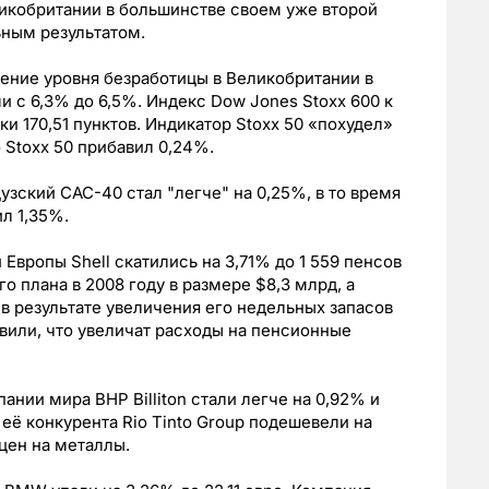
ликобритании в большинстве своем уже второй
ьным результатом.
чение уровня безработицы в Великобритании в
 с 6,3% до 6,5%. Индекс Dow Jones Stoxx 600 к
ки 170,51 пунктов. Индикатор Stoxx 50 «похудел»
 Stoxx 50 прибавил 0,24%.
зский CAC-40 стал "легче" на 0,25%, в то время
л 1,35%.
вропы Shell скатились на 3,71% до 1 559 пенсов
 плана в 2008 году в размере $8,3 млрд, а
в результате увеличения его недельных запасов
вили, что увеличат расходы на пенсионные
ии мира BHP Billiton стали легче на 0,92% и
к её конкурента Rio Tinto Group подешевели на
 цен на металлы.