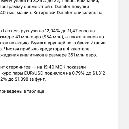
BMW упали на 3,26% до 22,11 евро. Компания,
программу совместной с Daimler покупки
 40 тыс. машин. Котировки Daimler снизились на
Lanxess рухнули на 12,04% до 11,47 евро на
азмере 41 млн евро ($54 млн), а также планов по
нтов на акцию. Бумаги крупнейшего банка Италии
ро. Чистая прибыль кредитора в 4 квартале
жидания аналитиков в размере 351 млн евро.
нт стерлингов — на 19:40 МСК показали
 курс пары EUR/USD поднялся на 0,79% до $1,312
2% до $1,398 за фунт.
приведены в таблице: