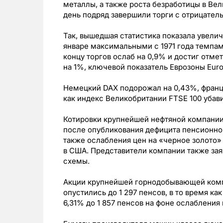
металлы, а также роста безработицы в Ве
день подряд завершили торги с отрицател
Так, вышедшая статистика показала увели
январе максимальными с 1971 года темпами
концу торгов ослаб на 0,9% и достиг отмет
на 1%, ключевой показатель Еврозоны Euro
Немецкий DAX подорожал на 0,43%, францу
как индекс Великобритании FTSE 100 убави
Котировки крупнейшей нефтяной компании Е
после опубликования дефицита пенсионного
также ослабления цен на «черное золото» 
в США. Представители компании также зая
схемы.
Акции крупнейшей горнодобывающей компан
опустились до 1 297 пенсов, в то время ка
6,31% до 1 857 пенсов на фоне ослабления