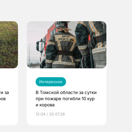
Интересное
и за
В Томской области за сутки
ров
при пожаре погибли 10 кур
и корова
12:04 / 25.07.26