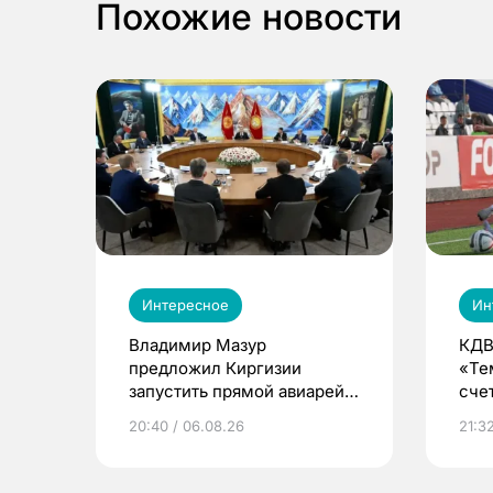
Похожие новости
Интересное
Ин
Владимир Мазур
КДВ
предложил Киргизии
«Те
запустить прямой авиарейс
сче
из Томска
20:40 / 06.08.26
21:32