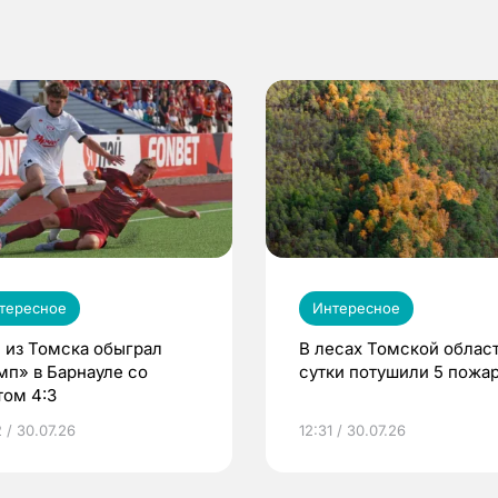
тересное
Интересное
 из Томска обыграл
В лесах Томской област
мп» в Барнауле со
сутки потушили 5 пожа
том 4:3
 / 30.07.26
12:31 / 30.07.26