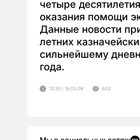
четыре десятилетия
оказания помощи э
Данные новости при
летних казначейски
сильнейшему дневн
года.
13:30 / 19.03.09
452