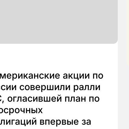
 американские акции по
ссии совершили ралли
, огласившей план по
госрочных
лигаций впервые за