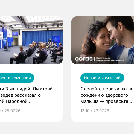
вости компаний
Новости компаний
ти 3 млн идей: Дмитрий
Сделайте первый шаг к
ведев рассказал о
рождению здорового
ой Народной
малыша — проверьте
грамме ЕР
репродуктивное здоров
 / 25.07.26
13:10 / 23.07.26
по ОМС!