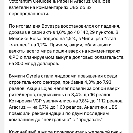
Votorantim Celulose & Papel и Aracruz Celulose
взлетели на комментариях UBS об их
перепроданности.
По итогам дня Bovespa восстановился от падения,
добавив в свой актив 1,6% до 40 142,29 пунктов. В
Мексике Bolsa подрос на 1,5%, в Чили Ipsa "стал
тяжелее" на 1,2%. Причем, акции, облигации и
валюты всего мира пошли вверх на комментариях
ФРС о планируемом выкупе долговых обязательств
на 300 млрд долларов.
Бумаги Cyrela стали лидерами повышения среди
строительного сектора, прибавив 4,3% до 7,93
реалов. Акции Lojas Renner повели за собой вверх
ритейлеров, поднявшись на 3,4% до 16 реалов.
Котировки VCP увеличились на 7,8% до 11,12 реалов,
Aracruz — на 6,7% до 1,60 реалов. Аналитики UBS
повысили рекомендации по двум последним
компаниям до "нейтрально" с "продавать".
Крупнейший в мире производитель железной руды