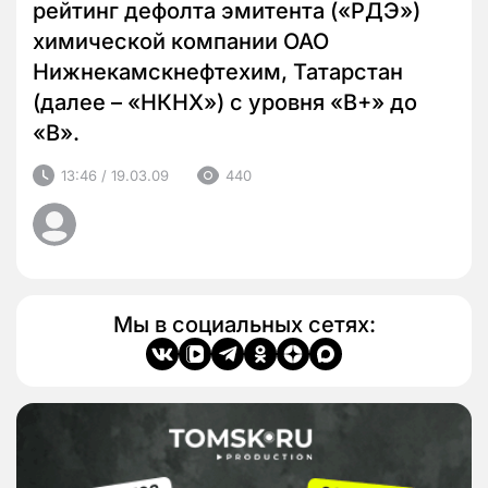
рейтинг дефолта эмитента («РДЭ»)
химической компании ОАО
Нижнекамскнефтехим, Татарстан
(далее – «НКНХ») с уровня «B+» до
«B».
13:46 / 19.03.09
440
Мы в социальных сетях: