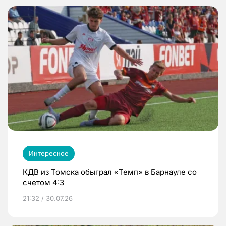
Интересное
КДВ из Томска обыграл «Темп» в Барнауле со
счетом 4:3
21:32 / 30.07.26