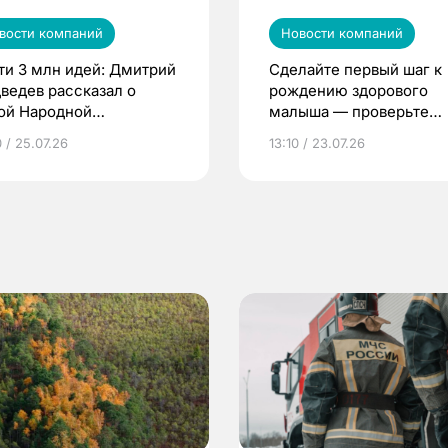
вости компаний
Новости компаний
ти 3 млн идей: Дмитрий
Сделайте первый шаг к
ведев рассказал о
рождению здорового
ой Народной
малыша — проверьте
грамме ЕР
репродуктивное здоров
 / 25.07.26
13:10 / 23.07.26
по ОМС!