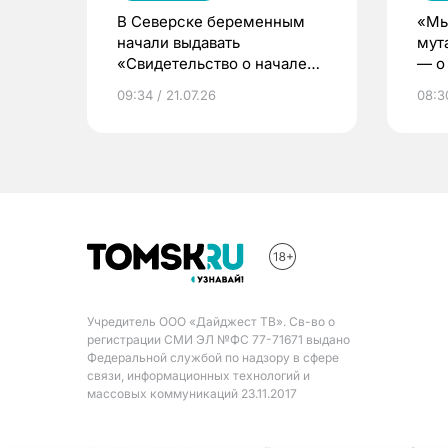
В Северске беременным
«Мы
начали выдавать
мут
«Свидетельство о начале
— о 
жизни»
бер
09:34 / 21.07.26
08:30
Учредитель ООО «Дайджест ТВ». Св-во о
регистрации СМИ ЭЛ №ФС 77-71671 выдано
Федеральной службой по надзору в сфере
связи, информационных технологий и
массовых коммуникаций 23.11.2017