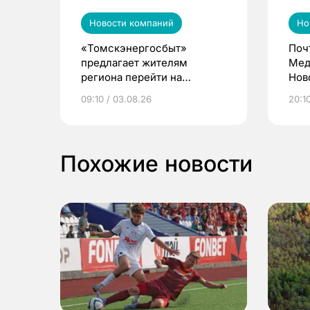
Новости компаний
Но
«Томскэнергосбыт»
Поч
предлагает жителям
Мед
региона перейти на
Нов
электронные квитанции и
про
09:10 / 03.08.26
20:10
выиграть призы
Похожие новости