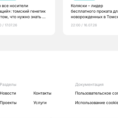
 все носители
Коляски – лидер
аций»: томский генетик
бесплатного проката дл
том, что нужно знать до
новорожденных в Томск
еменности
Что еще берут родител
 / 17.07.26
22:00 / 16.07.26
Разделы
Документация
Новости
Контакты
Пользовательское со
Проекты
Услуги
Использование cooki