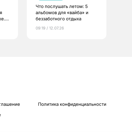
Что послушать летом: 5
я
альбомов для «вайба» и
е.
беззаботного отдыха
и?
09:19 / 12.07.26
глашение
Политика конфиденциальности
e