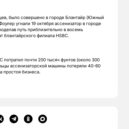
цев, было совершено в городе Блантайр (Южный
Фоулер угнали 19 октября ассенизатор в городе
проделав путь приблизительно в восемь
ат блантайрского филиала HSBC.
C потратил почти 200 тысяч фунтов (около 300
ельцы ассенизаторской машины потеряли 40-60
а простоя бизнеса.