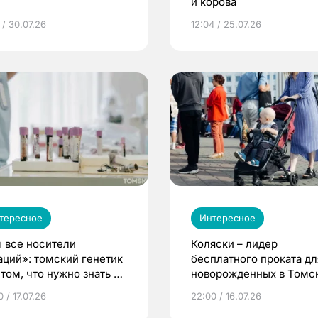
и корова
 / 30.07.26
12:04 / 25.07.26
тересное
Интересное
 все носители
Коляски – лидер
аций»: томский генетик
бесплатного проката дл
том, что нужно знать до
новорожденных в Томск
еменности
Что еще берут родител
 / 17.07.26
22:00 / 16.07.26