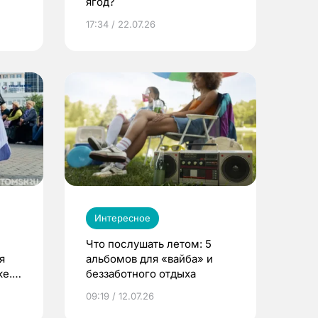
ягод?
17:34 / 22.07.26
Интересное
Что послушать летом: 5
я
альбомов для «вайба» и
е.
беззаботного отдыха
и?
09:19 / 12.07.26