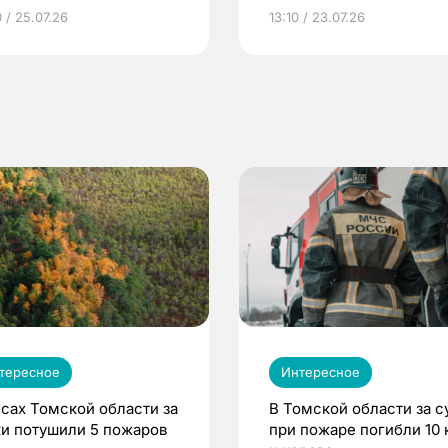
грамме ЕР
репродуктивное здоров
 / 25.07.26
13:10 / 23.07.26
по ОМС!
тересное
Интересное
есах Томской области за
В Томской области за с
ки потушили 5 пожаров
при пожаре погибли 10 