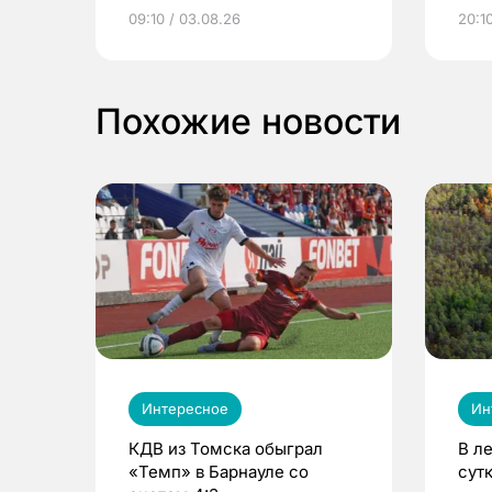
электронные квитанции и
про
09:10 / 03.08.26
20:10
выиграть призы
Похожие новости
Интересное
Ин
КДВ из Томска обыграл
В л
«Темп» в Барнауле со
сут