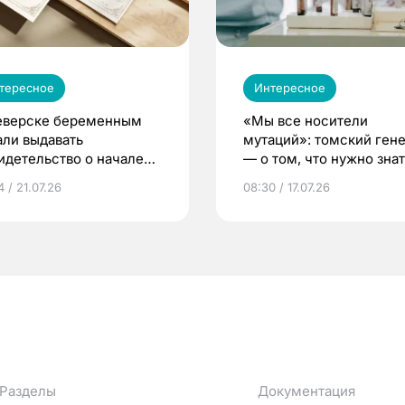
тересное
Интересное
еверске беременным
«Мы все носители
али выдавать
мутаций»: томский ген
идетельство о начале
— о том, что нужно знат
ни»
беременности
 / 21.07.26
08:30 / 17.07.26
Разделы
Документация