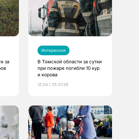
Интересное
и за
В Томской области за сутки
ров
при пожаре погибли 10 кур
и корова
12:04 / 25.07.26