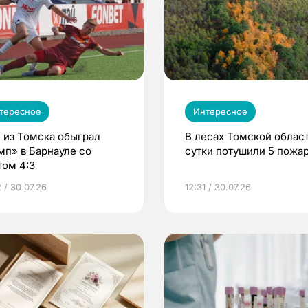
тересное
Интересное
 из Томска обыграл
В лесах Томской област
мп» в Барнауле со
сутки потушили 5 пожа
том 4:3
 / 30.07.26
12:31 / 30.07.26