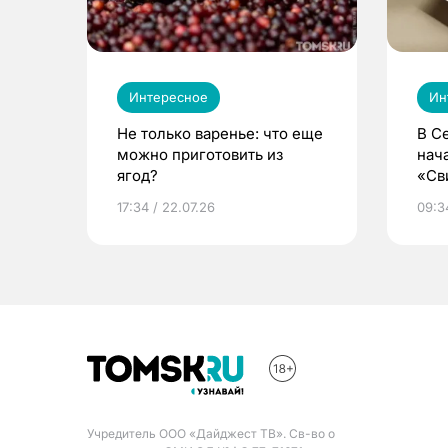
Интересное
Ин
Не только варенье: что еще
В С
можно приготовить из
нач
ягод?
«Св
жиз
17:34 / 22.07.26
09:34
Учредитель ООО «Дайджест ТВ». Св-во о