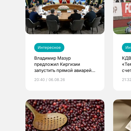
Интересное
Ин
Владимир Мазур
КДВ
предложил Киргизии
«Те
запустить прямой авиарейс
сче
из Томска
20:40 / 06.08.26
21:32