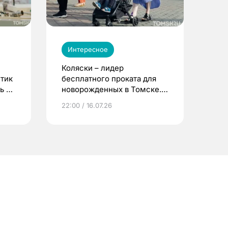
Интересное
Коляски – лидер
етик
бесплатного проката для
ь до
новорожденных в Томске.
Что еще берут родители?
22:00 / 16.07.26