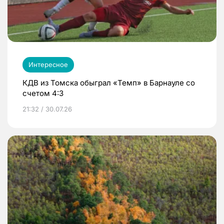
Интересное
КДВ из Томска обыграл «Темп» в Барнауле со
счетом 4:3
21:32 / 30.07.26