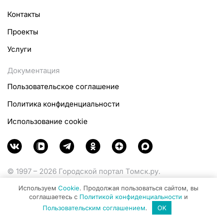
Контакты
Проекты
Услуги
Документация
Пользовательское соглашение
Политика конфиденциальности
Использование cookie
© 1997 – 2026 Городской портал Томск.ру.
Функционирует при финансовой поддержке
Используем
Cookie
. Продолжая пользоваться сайтом, вы
Министерства цифрового развития, связи и массовых
соглашаетесь с
Политикой конфиденциальности
и
коммуникаций Российской Федерации.
Пользовательским соглашением
.
OK