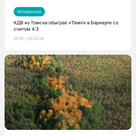
Интересное
КДВ из Томска обыграл «Темп» в Барнауле со
счетом 4:3
21:32 / 30.07.26