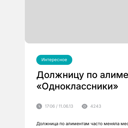
Интересное
Должницу по алиме
«Одноклассники»
17:06 / 11.06.13
4243
Должница по алиментам часто меняла ме