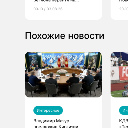
электронные квитанции и
про
09:10 / 03.08.26
20:10
выиграть призы
Похожие новости
Интересное
Ин
Владимир Мазур
КДВ
предложил Киргизии
«Те