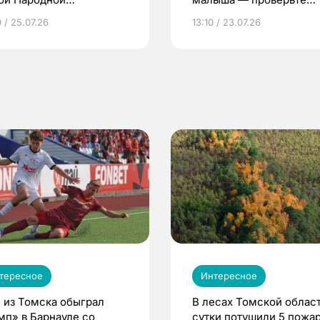
грамме ЕР
репродуктивное здоров
 / 25.07.26
13:10 / 23.07.26
по ОМС!
тересное
Интересное
 из Томска обыграл
В лесах Томской област
мп» в Барнауле со
сутки потушили 5 пожа