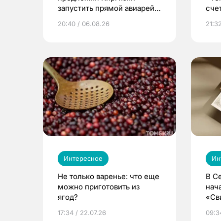
запустить прямой авиарейс
сче
из Томска
20:40 / 06.08.26
21:32
Интересное
Ин
Не только варенье: что еще
В С
можно приготовить из
нач
ягод?
«Св
жиз
17:34 / 22.07.26
09:34