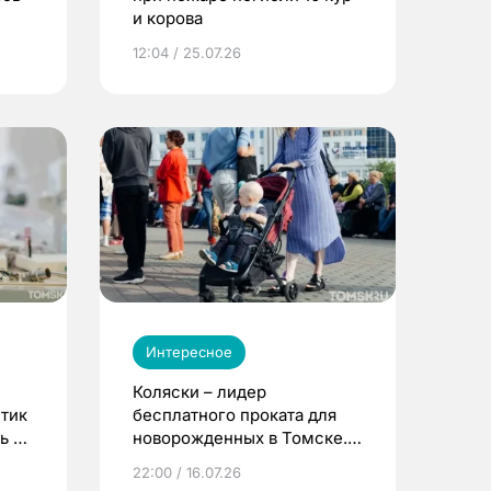
и корова
12:04 / 25.07.26
Интересное
Коляски – лидер
етик
бесплатного проката для
ь до
новорожденных в Томске.
Что еще берут родители?
22:00 / 16.07.26