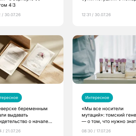
том 4:3
 / 30.07.26
12:31 / 30.07.26
тересное
Интересное
еверске беременным
«Мы все носители
али выдавать
мутаций»: томский ген
идетельство о начале
— о том, что нужно знат
ни»
беременности
 / 21.07.26
08:30 / 17.07.26