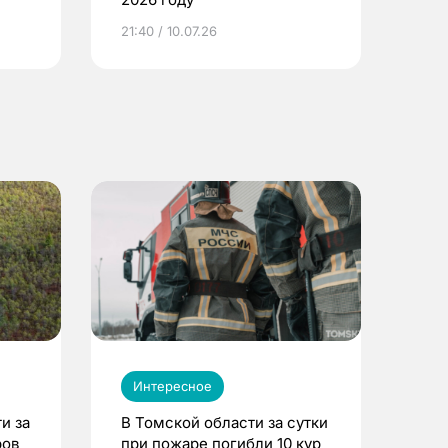
ье
21:40 / 10.07.26
Интересное
и за
В Томской области за сутки
ров
при пожаре погибли 10 кур