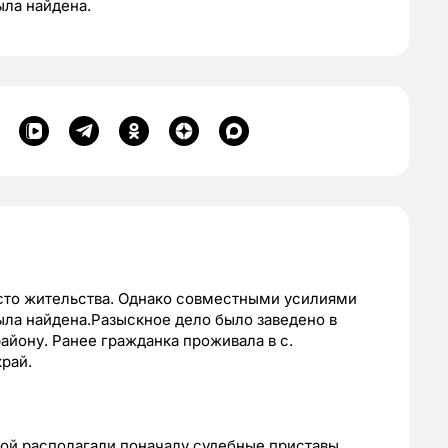
ыла найдена.
сто жительства. Однако совместными усилиями
ла найдена.Разыскное дело было заведено в
айону. Ранее гражданка проживала в с.
край.
ой располагали поначалу судебные приставы.