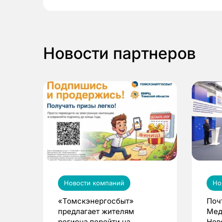
Новости партнеров
Новости компаний
Но
«Томскэнергосбыт»
Поч
предлагает жителям
Мед
региона перейти на
Нов