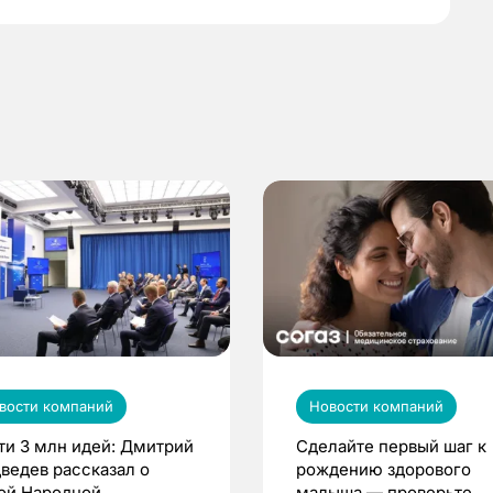
вости компаний
Новости компаний
ти 3 млн идей: Дмитрий
Сделайте первый шаг к
ведев рассказал о
рождению здорового
ой Народной
малыша — проверьте