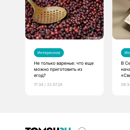
Интересное
Ин
Не только варенье: что еще
В С
можно приготовить из
нач
ягод?
«Св
жиз
17:34 / 22.07.26
09:34