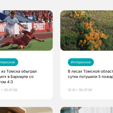
тересное
Интересное
 из Томска обыграл
В лесах Томской област
мп» в Барнауле со
сутки потушили 5 пожа
том 4:3
 / 30.07.26
12:31 / 30.07.26