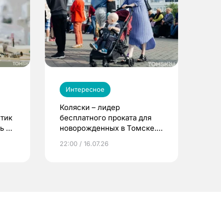
Интересное
Коляски – лидер
етик
бесплатного проката для
ь до
новорожденных в Томске.
Что еще берут родители?
22:00 / 16.07.26