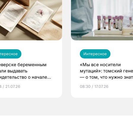
тересное
Интересное
еверске беременным
«Мы все носители
али выдавать
мутаций»: томский ген
идетельство о начале
— о том, что нужно знат
ни»
беременности
 / 21.07.26
08:30 / 17.07.26