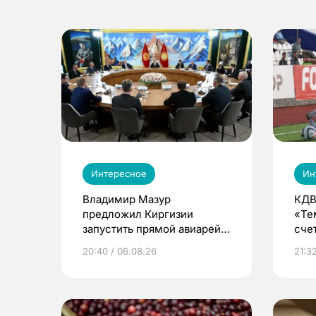
Интересное
Ин
Владимир Мазур
КДВ
предложил Киргизии
«Те
запустить прямой авиарейс
сче
из Томска
20:40 / 06.08.26
21:32