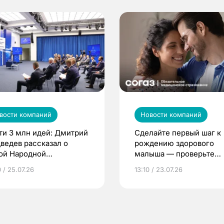
вости компаний
Новости компаний
ти 3 млн идей: Дмитрий
Сделайте первый шаг к
ведев рассказал о
рождению здорового
ой Народной
малыша — проверьте
грамме ЕР
репродуктивное здоров
 / 25.07.26
13:10 / 23.07.26
по ОМС!