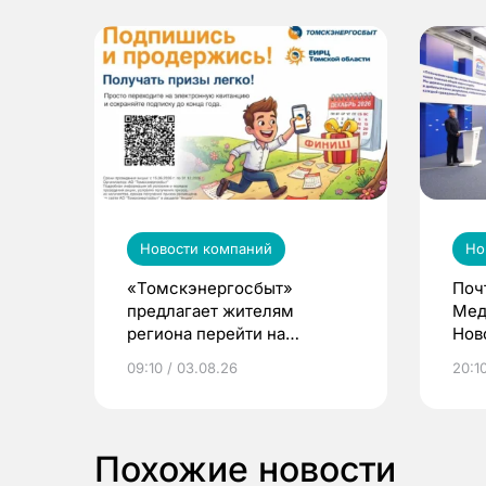
Новости компаний
Но
«Томскэнергосбыт»
Поч
предлагает жителям
Мед
региона перейти на
Нов
электронные квитанции и
про
09:10 / 03.08.26
20:10
выиграть призы
Похожие новости