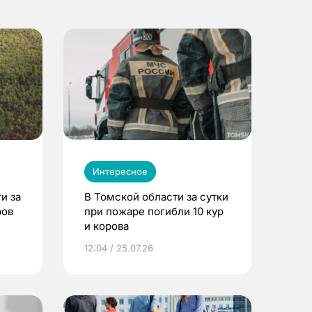
Интересное
и за
В Томской области за сутки
ров
при пожаре погибли 10 кур
и корова
12:04 / 25.07.26