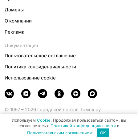
Домены
О компании
Реклама
Документация
Пользовательское соглашение
Политика конфиденциальности
Использование cookie
© 1997 – 2026 Городской портал Томск.ру.
Функционирует при финансовой поддержке
Используем
Cookie
. Продолжая пользоваться сайтом, вы
Министерства цифрового развития, связи и массовых
соглашаетесь с
Политикой конфиденциальности
и
коммуникаций Российской Федерации.
Пользовательским соглашением
.
OK