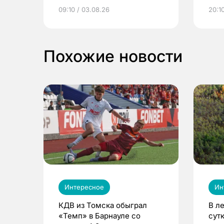
электронные квитанции и
про
09:10 / 03.08.26
20:10
выиграть призы
Похожие новости
Интересное
Ин
КДВ из Томска обыграл
В л
«Темп» в Барнауле со
сут