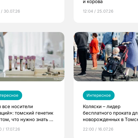
и корова
 / 30.07.26
12:04 / 25.07.26
тересное
Интересное
 все носители
Коляски – лидер
аций»: томский генетик
бесплатного проката дл
том, что нужно знать до
новорожденных в Томск
еменности
Что еще берут родител
 / 17.07.26
22:00 / 16.07.26