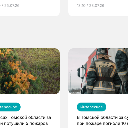
грамме ЕР
репродуктивное здоров
 / 25.07.26
13:10 / 23.07.26
по ОМС!
тересное
Интересное
есах Томской области за
В Томской области за с
ки потушили 5 пожаров
при пожаре погибли 10 