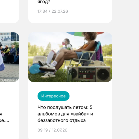
ягод?
17:34 / 22.07.26
Интересное
Что послушать летом: 5
я
альбомов для «вайба» и
е.
беззаботного отдыха
и?
09:19 / 12.07.26