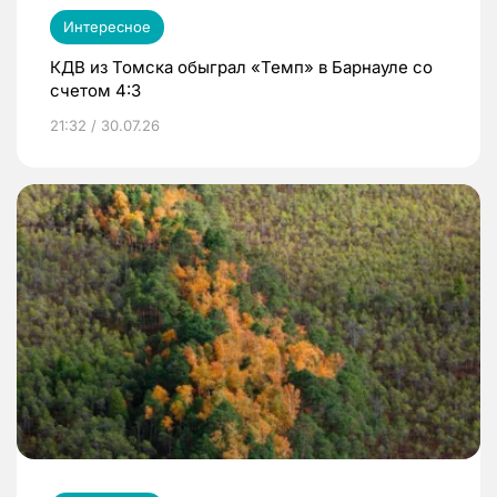
Интересное
КДВ из Томска обыграл «Темп» в Барнауле со
счетом 4:3
21:32 / 30.07.26