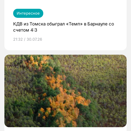
Интересное
КДВ из Томска обыграл «Темп» в Барнауле со
счетом 4:3
21:32 / 30.07.26