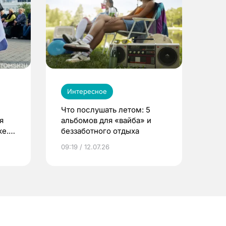
Интересное
Что послушать летом: 5
я
альбомов для «вайба» и
е.
беззаботного отдыха
и?
09:19 / 12.07.26