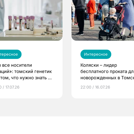
тересное
Интересное
 все носители
Коляски – лидер
аций»: томский генетик
бесплатного проката дл
том, что нужно знать до
новорожденных в Томск
еменности
Что еще берут родител
 / 17.07.26
22:00 / 16.07.26