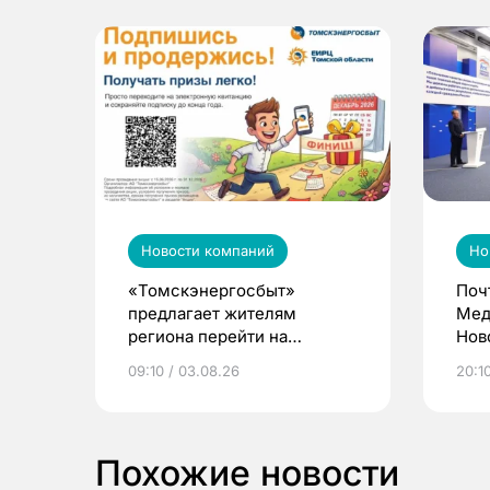
Новости компаний
Но
«Томскэнергосбыт»
Поч
предлагает жителям
Мед
региона перейти на
Нов
электронные квитанции и
про
09:10 / 03.08.26
20:10
выиграть призы
Похожие новости