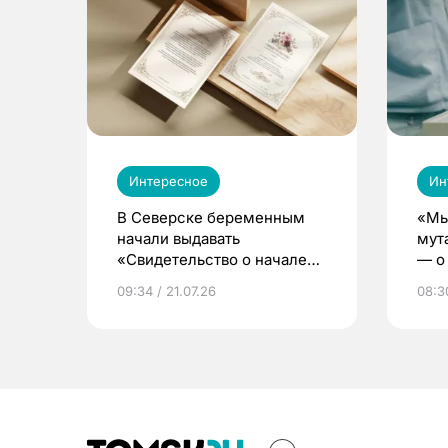
Интересное
Ин
В Северске беременным
«Мы
начали выдавать
мут
«Свидетельство о начале
— о 
жизни»
бер
09:34 / 21.07.26
08:30