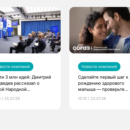
вости компаний
Новости компаний
ти 3 млн идей: Дмитрий
Сделайте первый шаг к
ведев рассказал о
рождению здорового
ой Народной
малыша — проверьте
грамме ЕР
репродуктивное здоров
 / 25.07.26
13:10 / 23.07.26
по ОМС!