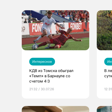
Интересное
Ин
КДВ из Томска обыграл
В л
«Темп» в Барнауле со
сут
счетом 4:3
21:32 / 30.07.26
12:31