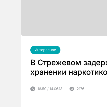
Интересное
В Стрежевом задер
хранении наркотик
16:50 / 14.06.13
2176