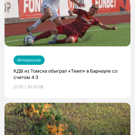
Интересное
КДВ из Томска обыграл «Темп» в Барнауле со
счетом 4:3
21:32 / 30.07.26