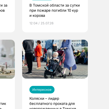
и за
В Томской области за сутки
ров
при пожаре погибли 10 кур
и корова
12:04 / 25.07.26
Интересное
Коляски – лидер
етик
бесплатного проката для
ь до
новорожденных в Томске.