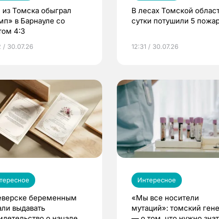
 из Томска обыграл
В лесах Томской област
мп» в Барнауле со
сутки потушили 5 пожа
том 4:3
 / 30.07.26
12:31 / 30.07.26
тересное
Интересное
еверске беременным
«Мы все носители
али выдавать
мутаций»: томский ген
идетельство о начале
— о том, что нужно знат