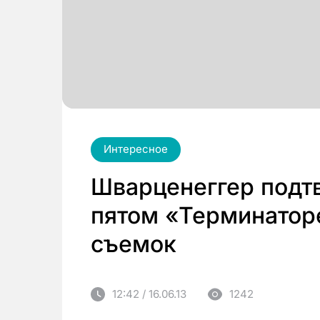
Интересное
Шварценеггер подтв
пятом «Терминаторе
съемок
12:42 / 16.06.13
1242