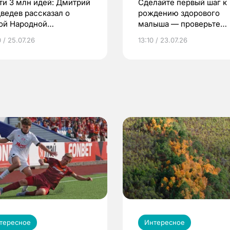
ти 3 млн идей: Дмитрий
Сделайте первый шаг к
ведев рассказал о
рождению здорового
ой Народной
малыша — проверьте
грамме ЕР
репродуктивное здоров
 / 25.07.26
13:10 / 23.07.26
по ОМС!
тересное
Интересное