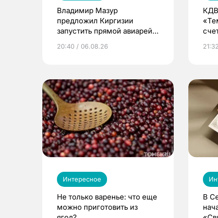
Владимир Мазур
КДВ
предложил Киргизии
«Те
запустить прямой авиарейс
сче
из Томска
20:40 / 06.08.26
21:32
Интересное
Ин
Не только варенье: что еще
В С
можно приготовить из
нач
ягод?
«Св