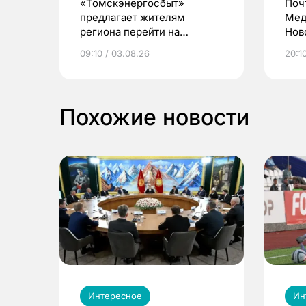
«Томскэнергосбыт»
Поч
предлагает жителям
Мед
региона перейти на
Нов
электронные квитанции и
про
09:10 / 03.08.26
20:10
выиграть призы
Похожие новости
Интересное
Ин