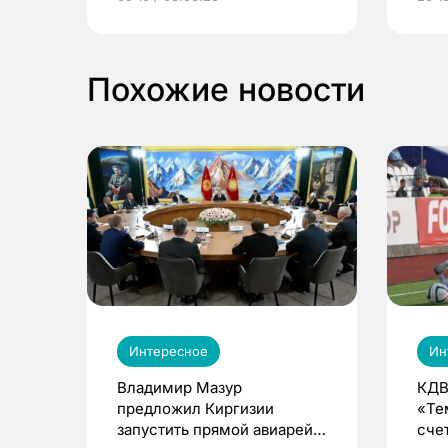
выиграть призы
Похожие новости
Интересное
Ин
Владимир Мазур
КДВ
предложил Киргизии
«Те
запустить прямой авиарейс
сче