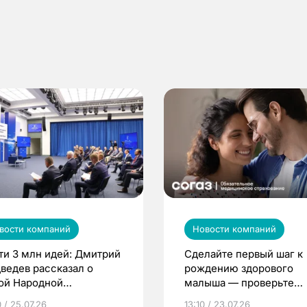
вости компаний
Новости компаний
ти 3 млн идей: Дмитрий
Сделайте первый шаг к
ведев рассказал о
рождению здорового
ой Народной
малыша — проверьте
грамме ЕР
репродуктивное здоров
 / 25.07.26
13:10 / 23.07.26