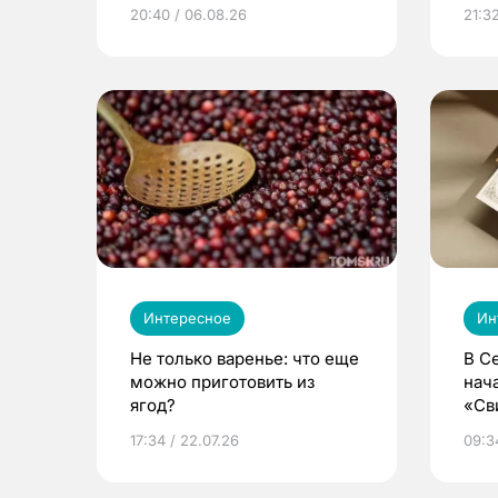
из Томска
20:40 / 06.08.26
21:32
Интересное
Ин
Не только варенье: что еще
В С
можно приготовить из
нач
ягод?
«Св
жиз
17:34 / 22.07.26
09:34