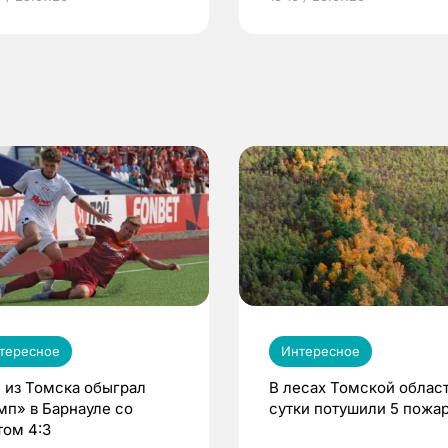
по ОМС!
тересное
Интересное
 из Томска обыграл
В лесах Томской област
мп» в Барнауле со
сутки потушили 5 пожа
том 4:3