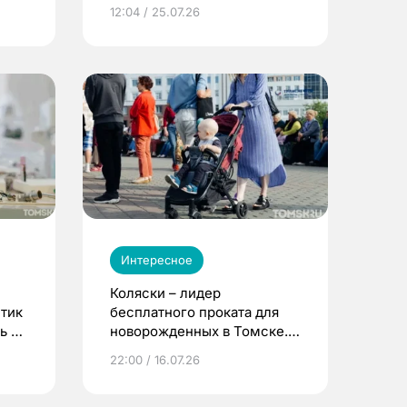
12:04 / 25.07.26
Интересное
Коляски – лидер
етик
бесплатного проката для
ь до
новорожденных в Томске.
Что еще берут родители?
22:00 / 16.07.26