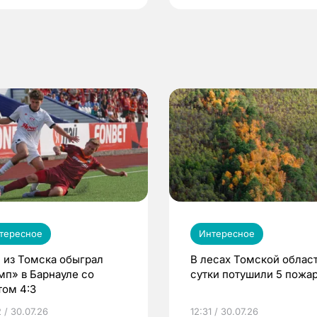
тересное
Интересное
 из Томска обыграл
В лесах Томской област
мп» в Барнауле со
сутки потушили 5 пожа
том 4:3
 / 30.07.26
12:31 / 30.07.26