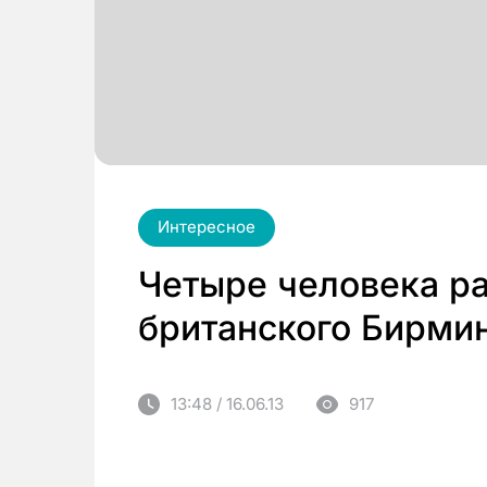
Интересное
Четыре человека р
британского Бирми
13:48 / 16.06.13
917