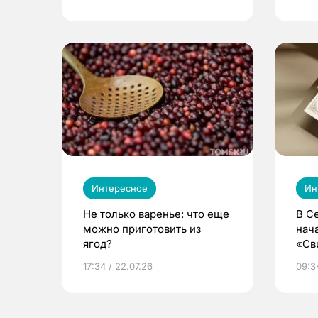
Интересное
Ин
Не только варенье: что еще
В С
можно приготовить из
нач
ягод?
«Св
жиз
17:34 / 22.07.26
09:34