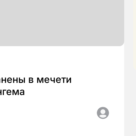
анены в мечети
нгема