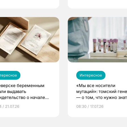
тересное
Интересное
еверске беременным
«Мы все носители
али выдавать
мутаций»: томский ген
идетельство о начале
— о том, что нужно знат
ни»
беременности
 / 21.07.26
08:30 / 17.07.26