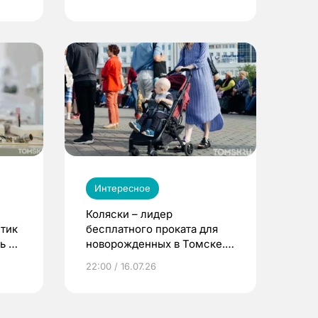
Интересное
Коляски – лидер
етик
бесплатного проката для
ь до
новорожденных в Томске.
Что еще берут родители?
22:00 / 16.07.26