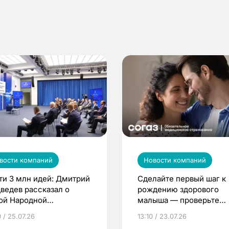
вости компаний
Новости компаний
ти 3 млн идей: Дмитрий
Сделайте первый шаг к
ведев рассказал о
рождению здорового
ой Народной
малыша — проверьте
грамме ЕР
репродуктивное здоров
 / 25.07.26
13:10 / 23.07.26
по ОМС!