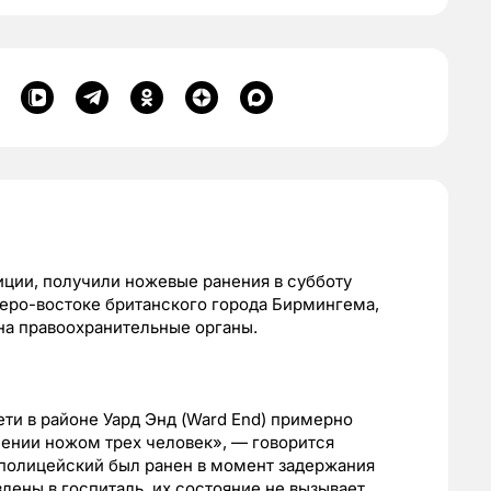
иции, получили ножевые ранения в субботу
веро-востоке британского города Бирмингема,
на правоохранительные органы.
ти в районе Уард Энд (Ward End) примерно
анении ножом трех человек», — говорится
о полицейский был ранен в момент задержания
лены в госпиталь, их состояние не вызывает