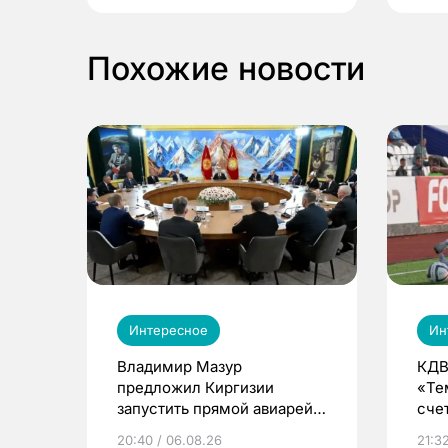
Похожие новости
Интересное
Ин
Владимир Мазур
КДВ
предложил Киргизии
«Те
запустить прямой авиарейс
сче
из Томска
20:40 / 06.08.26
21:32