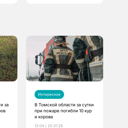
Интересное
и за
В Томской области за сутки
ров
при пожаре погибли 10 кур
и корова
12:04 / 25.07.26