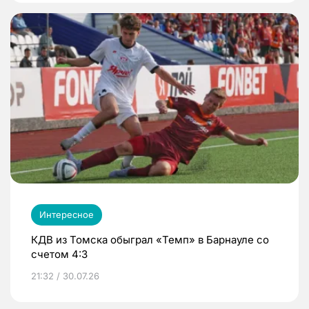
Интересное
КДВ из Томска обыграл «Темп» в Барнауле со
счетом 4:3
21:32 / 30.07.26