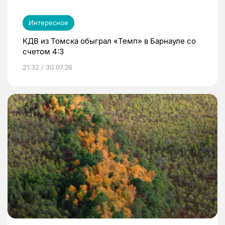
Интересное
КДВ из Томска обыграл «Темп» в Барнауле со
счетом 4:3
21:32 / 30.07.26