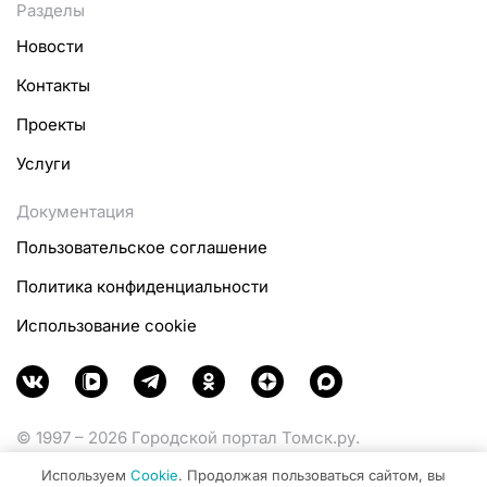
Разделы
Новости
Контакты
Проекты
Услуги
Документация
Пользовательское соглашение
Политика конфиденциальности
Использование cookie
© 1997 – 2026 Городской портал Томск.ру.
Функционирует при финансовой поддержке
Используем
Cookie
. Продолжая пользоваться сайтом, вы
Министерства цифрового развития, связи и массовых