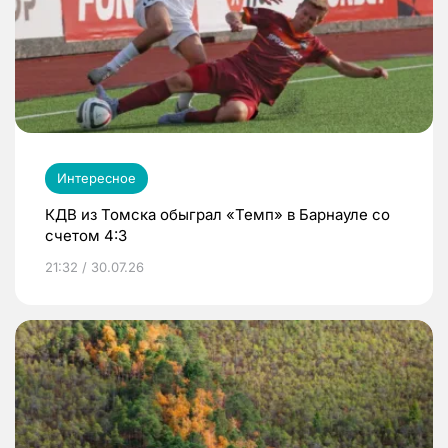
Интересное
КДВ из Томска обыграл «Темп» в Барнауле со
счетом 4:3
21:32 / 30.07.26