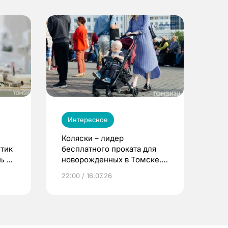
Интересное
Коляски – лидер
етик
бесплатного проката для
ь до
новорожденных в Томске.
Что еще берут родители?
22:00 / 16.07.26