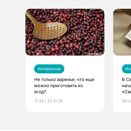
Интересное
Ин
Не только варенье: что еще
В С
можно приготовить из
нач
ягод?
«Св
жиз
17:34 / 22.07.26
09:34