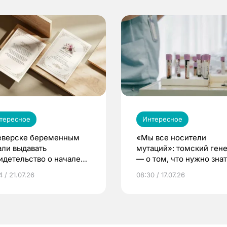
тересное
Интересное
еверске беременным
«Мы все носители
али выдавать
мутаций»: томский ген
идетельство о начале
— о том, что нужно знат
ни»
беременности
 / 21.07.26
08:30 / 17.07.26