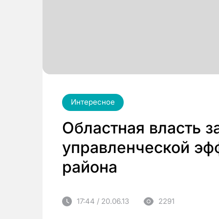
Интересное
Областная власть 
управленческой эф
района
17:44 / 20.06.13
2291