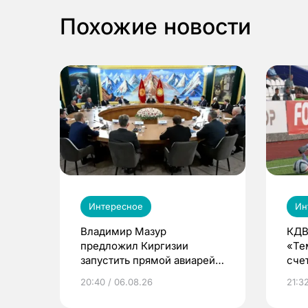
Похожие новости
Интересное
Ин
Владимир Мазур
КДВ
предложил Киргизии
«Те
запустить прямой авиарейс
сче
из Томска
20:40 / 06.08.26
21:32