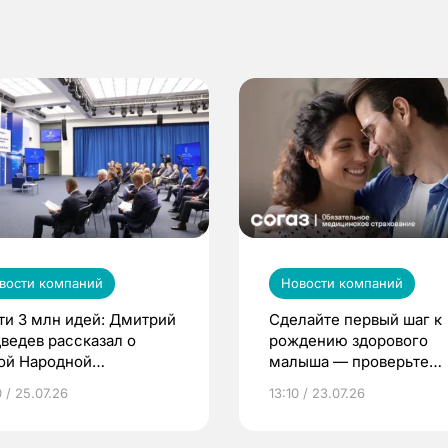
вости компаний
Новости компаний
ти 3 млн идей: Дмитрий
Сделайте первый шаг к
ведев рассказал о
рождению здорового
ой Народной
малыша — проверьте
грамме ЕР
репродуктивное здоров
 / 25.07.26
13:10 / 23.07.26
по ОМС!