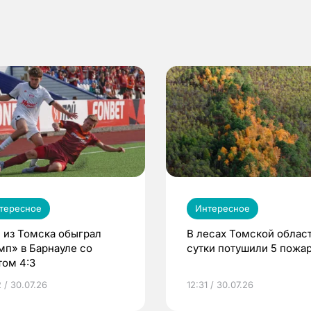
тересное
Интересное
 из Томска обыграл
В лесах Томской област
мп» в Барнауле со
сутки потушили 5 пожа
том 4:3
 / 30.07.26
12:31 / 30.07.26