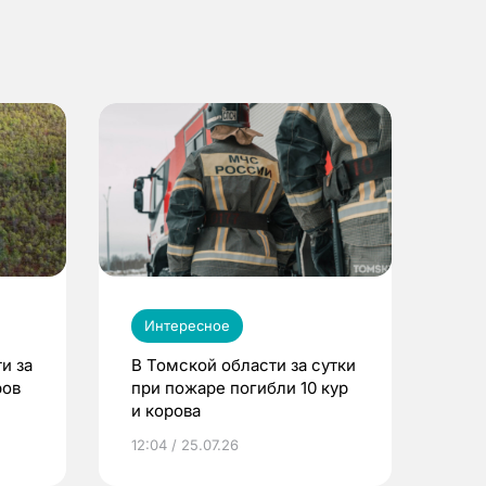
Интересное
и за
В Томской области за сутки
ров
при пожаре погибли 10 кур
и корова
12:04 / 25.07.26