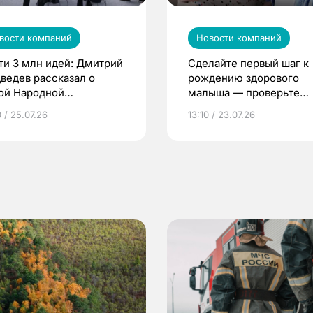
вости компаний
Новости компаний
ти 3 млн идей: Дмитрий
Сделайте первый шаг к
ведев рассказал о
рождению здорового
ой Народной
малыша — проверьте
грамме ЕР
репродуктивное здоров
 / 25.07.26
13:10 / 23.07.26
по ОМС!