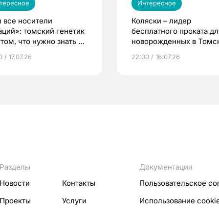
тересное
Интересное
 все носители
Коляски – лидер
аций»: томский генетик
бесплатного проката дл
том, что нужно знать до
новорожденных в Томск
еменности
Что еще берут родител
 / 17.07.26
22:00 / 16.07.26
Разделы
Документация
Новости
Контакты
Пользовательское со
Проекты
Услуги
Использование cooki