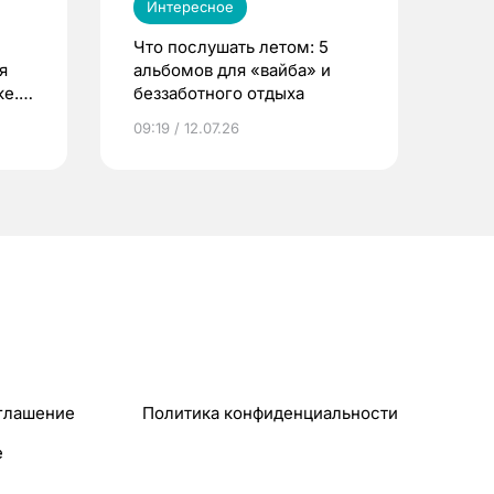
Интересное
Что послушать летом: 5
я
альбомов для «вайба» и
е.
беззаботного отдыха
и?
09:19 / 12.07.26
глашение
Политика конфиденциальности
e