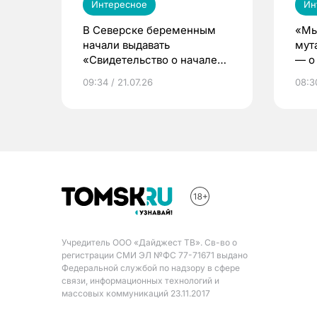
Интересное
Ин
В Северске беременным
«Мы
начали выдавать
мут
«Свидетельство о начале
— о 
жизни»
бер
09:34 / 21.07.26
08:30
Учредитель ООО «Дайджест ТВ». Св-во о
регистрации СМИ ЭЛ №ФС 77-71671 выдано
Федеральной службой по надзору в сфере
связи, информационных технологий и
массовых коммуникаций 23.11.2017