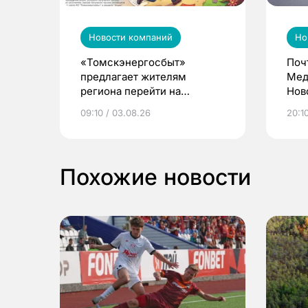
Новости компаний
Но
«Томскэнергосбыт»
Поч
предлагает жителям
Мед
региона перейти на
Нов
электронные квитанции и
про
09:10 / 03.08.26
20:10
выиграть призы
Похожие новости