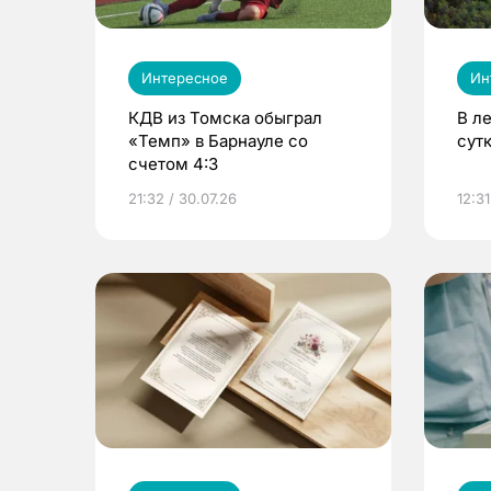
Интересное
Ин
КДВ из Томска обыграл
В л
«Темп» в Барнауле со
сут
счетом 4:3
21:32 / 30.07.26
12:31