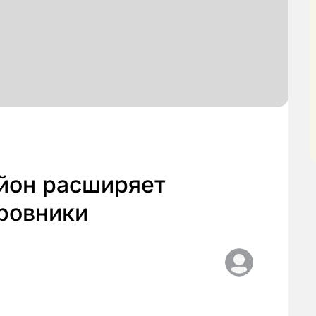
йон расширяет
ровники