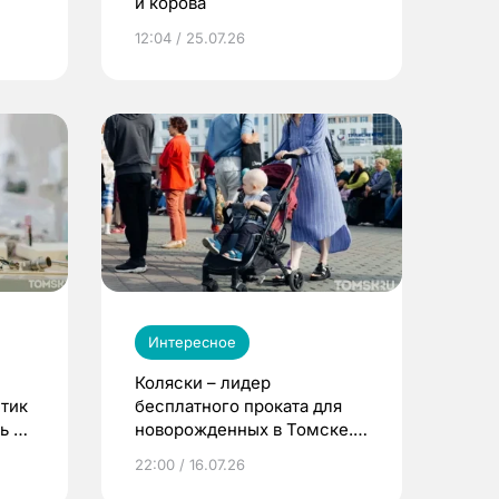
и корова
12:04 / 25.07.26
Интересное
Коляски – лидер
етик
бесплатного проката для
ь до
новорожденных в Томске.
Что еще берут родители?
22:00 / 16.07.26