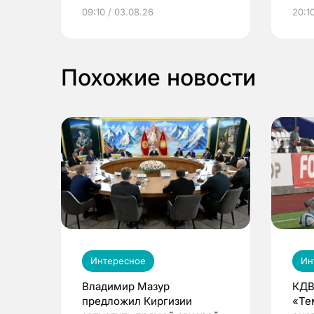
электронные квитанции и
про
09:10 / 03.08.26
20:10
выиграть призы
Похожие новости
Интересное
Ин
Владимир Мазур
КДВ
предложил Киргизии
«Те