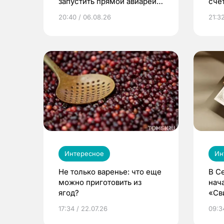
запустить прямой авиарейс
сче
из Томска
20:40 / 06.08.26
21:32
Интересное
Ин
Не только варенье: что еще
В С
можно приготовить из
нач
ягод?
«Св
жиз
17:34 / 22.07.26
09:34