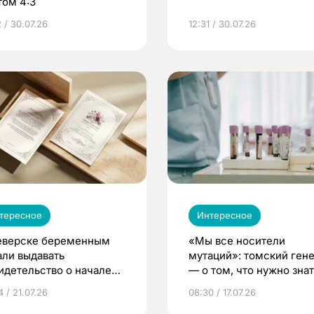
том 4:3
 / 30.07.26
12:31 / 30.07.26
тересное
Интересное
еверске беременным
«Мы все носители
али выдавать
мутаций»: томский ген
идетельство о начале
— о том, что нужно знат
ни»
беременности
 / 21.07.26
08:30 / 17.07.26