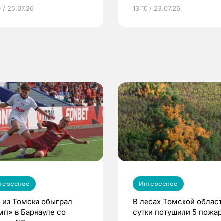
грамме ЕР
репродуктивное здоров
 / 25.07.26
13:10 / 23.07.26
по ОМС!
тересное
Интересное
 из Томска обыграл
В лесах Томской област
мп» в Барнауле со
сутки потушили 5 пожа