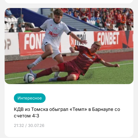
Интересное
КДВ из Томска обыграл «Темп» в Барнауле со
счетом 4:3
21:32 / 30.07.26