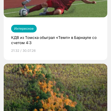
Интересное
КДВ из Томска обыграл «Темп» в Барнауле со
счетом 4:3
21:32 / 30.07.26