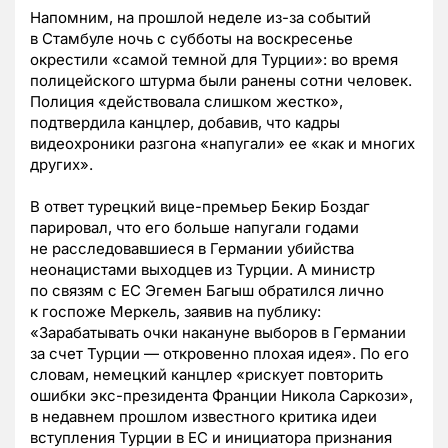
Напомним, на прошлой неделе из-за событий
в Стамбуле ночь с субботы на воскресенье
окрестили «самой темной для Турции»: во время
полицейского штурма были ранены сотни человек.
Полиция «действовала слишком жестко»,
подтвердила канцлер, добавив, что кадры
видеохроники разгона «напугали» ее «как и многих
других».
В ответ турецкий вице-премьер Бекир Боздаг
парировал, что его больше напугали годами
не расследовавшиеся в Германии убийства
неонацистами выходцев из Турции. А министр
по связям с ЕС Эгемен Багыш обратился лично
к госпоже Меркель, заявив на публику:
«Зарабатывать очки накануне выборов в Германии
за счет Турции — откровенно плохая идея». По его
словам, немецкий канцлер «рискует повторить
ошибки экс-президента Франции Никола Саркози»,
в недавнем прошлом известного критика идеи
вступления Турции в ЕС и инициатора признания