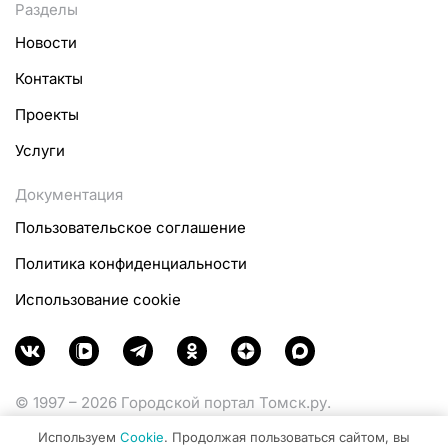
Разделы
Новости
Контакты
Проекты
Услуги
Документация
Пользовательское соглашение
Политика конфиденциальности
Использование cookie
© 1997 – 2026 Городской портал Томск.ру.
Функционирует при финансовой поддержке
Используем
Cookie
. Продолжая пользоваться сайтом, вы
Министерства цифрового развития, связи и массовых