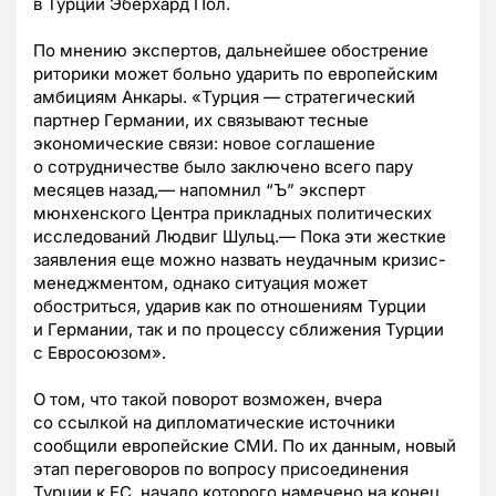
в Турции Эберхард Пол.
По мнению экспертов, дальнейшее обострение
риторики может больно ударить по европейским
амбициям Анкары. «Турция — стратегический
партнер Германии, их связывают тесные
экономические связи: новое соглашение
о сотрудничестве было заключено всего пару
месяцев назад,— напомнил “Ъ” эксперт
мюнхенского Центра прикладных политических
исследований Людвиг Шульц.— Пока эти жесткие
заявления еще можно назвать неудачным кризис-
менеджментом, однако ситуация может
обостриться, ударив как по отношениям Турции
и Германии, так и по процессу сближения Турции
с Евросоюзом».
О том, что такой поворот возможен, вчера
со ссылкой на дипломатические источники
сообщили европейские СМИ. По их данным, новый
этап переговоров по вопросу присоединения
Турции к ЕС, начало которого намечено на конец