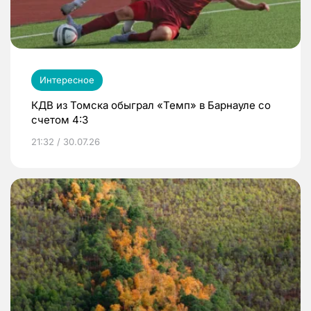
Интересное
КДВ из Томска обыграл «Темп» в Барнауле со
счетом 4:3
21:32 / 30.07.26