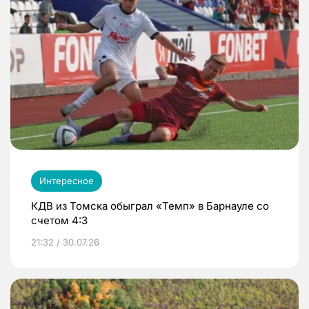
Интересное
КДВ из Томска обыграл «Темп» в Барнауле со
счетом 4:3
21:32 / 30.07.26