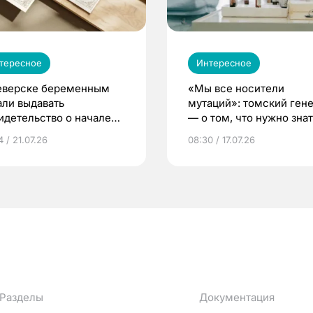
тересное
Интересное
еверске беременным
«Мы все носители
али выдавать
мутаций»: томский ген
идетельство о начале
— о том, что нужно знат
ни»
беременности
 / 21.07.26
08:30 / 17.07.26
Разделы
Документация