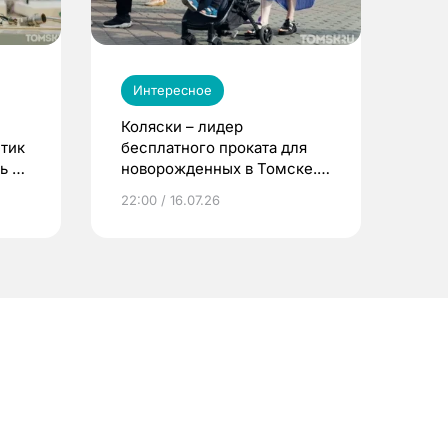
Интересное
Коляски – лидер
етик
бесплатного проката для
ь до
новорожденных в Томске.
Что еще берут родители?
22:00 / 16.07.26