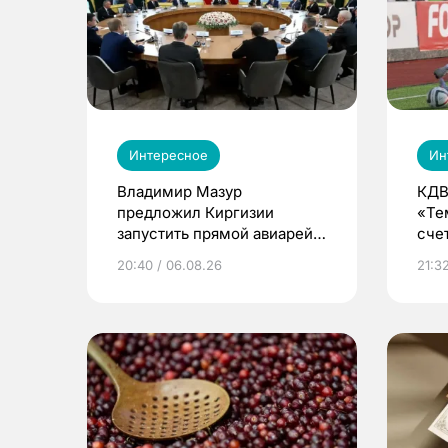
Интересное
Ин
Владимир Мазур
КДВ
предложил Киргизии
«Те
запустить прямой авиарейс
сче
из Томска
20:40 / 06.08.26
21:32