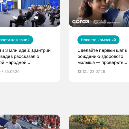
вости компаний
Новости компаний
ти 3 млн идей: Дмитрий
Сделайте первый шаг к
ведев рассказал о
рождению здорового
ой Народной
малыша — проверьте
грамме ЕР
репродуктивное здоров
 / 25.07.26
13:10 / 23.07.26
по ОМС!