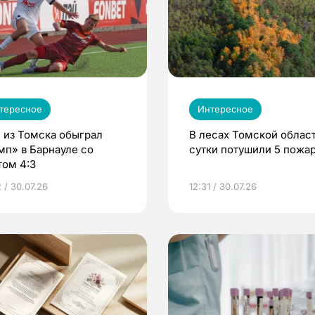
тересное
Интересное
 из Томска обыграл
В лесах Томской област
мп» в Барнауле со
сутки потушили 5 пожа
том 4:3
 / 30.07.26
12:31 / 30.07.26