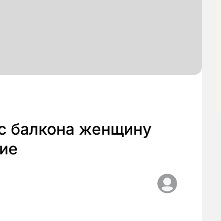
с балкона женщину
ние