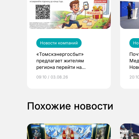
Новости компаний
Но
«Томскэнергосбыт»
Поч
предлагает жителям
Мед
региона перейти на
Нов
электронные квитанции и
про
09:10 / 03.08.26
20:10
выиграть призы
Похожие новости