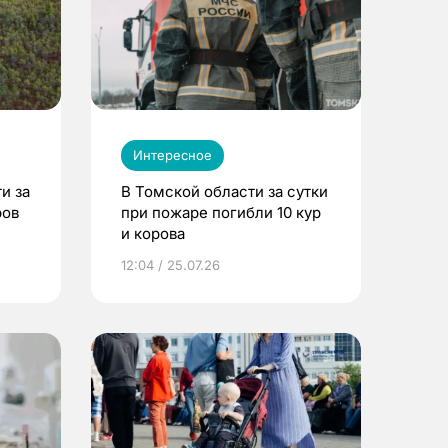
Интересное
и за
В Томской области за сутки
ров
при пожаре погибли 10 кур
и корова
12:04 / 25.07.26