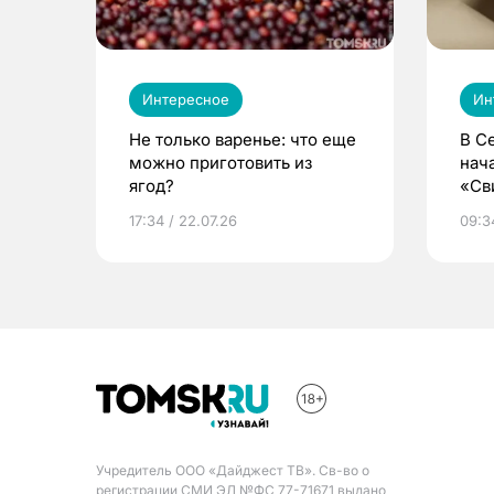
Интересное
Ин
Не только варенье: что еще
В С
можно приготовить из
нач
ягод?
«Св
жиз
17:34 / 22.07.26
09:34
Учредитель ООО «Дайджест ТВ». Св-во о
регистрации СМИ ЭЛ №ФС 77-71671 выдано