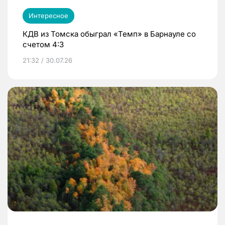
Интересное
КДВ из Томска обыграл «Темп» в Барнауле со
счетом 4:3
21:32 / 30.07.26