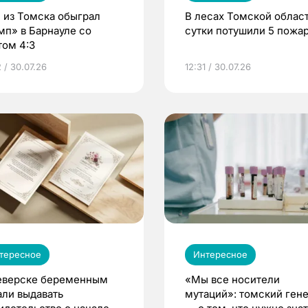
 из Томска обыграл
В лесах Томской област
мп» в Барнауле со
сутки потушили 5 пожа
том 4:3
 / 30.07.26
12:31 / 30.07.26
тересное
Интересное
еверске беременным
«Мы все носители
али выдавать
мутаций»: томский ген