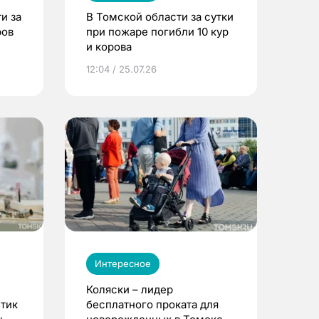
и за
В Томской области за сутки
ров
при пожаре погибли 10 кур
и корова
12:04 / 25.07.26
Интересное
Коляски – лидер
етик
бесплатного проката для