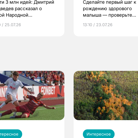
ти 3 млн идей: Дмитрий
Сделайте первый шаг к
ведев рассказал о
рождению здорового
ой Народной
малыша — проверьте
грамме ЕР
репродуктивное здоров
 / 25.07.26
13:10 / 23.07.26
по ОМС!
тересное
Интересное