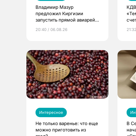
Владимир Мазур
КДВ
предложил Киргизии
«Те
запустить прямой авиарейс
сче
из Томска
20:40 / 06.08.26
21:32
Интересное
Ин
Не только варенье: что еще
В С
можно приготовить из
нач