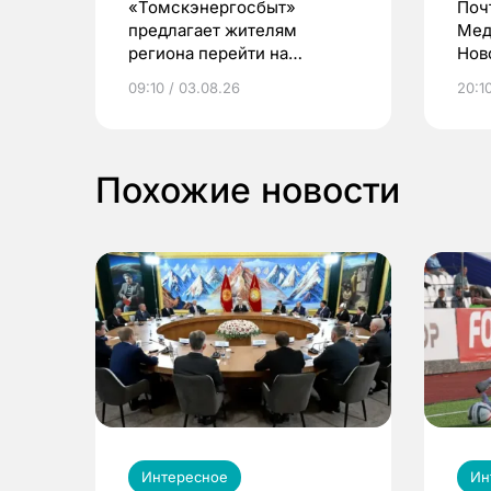
«Томскэнергосбыт»
Поч
предлагает жителям
Мед
региона перейти на
Нов
электронные квитанции и
про
09:10 / 03.08.26
20:10
выиграть призы
Похожие новости
Интересное
Ин