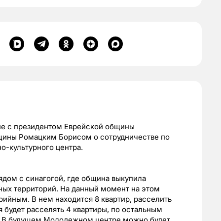
ие с президентом Еврейской общины
ины Ромацким Борисом о сотрудничестве по
о-культурного центра.
ядом с синагогой, где община выкупила
ных территорий. На данный момент на этом
ийным. В нем находится 8 квартир, расселить
 будет расселять 4 квартиры, по остальным
а. В будущем Молодежном центре можно будет