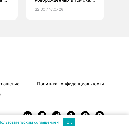
ь до
новорожденных в Томске.
Что еще берут родители?
22:00 / 16.07.26
глашение
Политика конфиденциальности
e
Пользовательским соглашением
.
OK