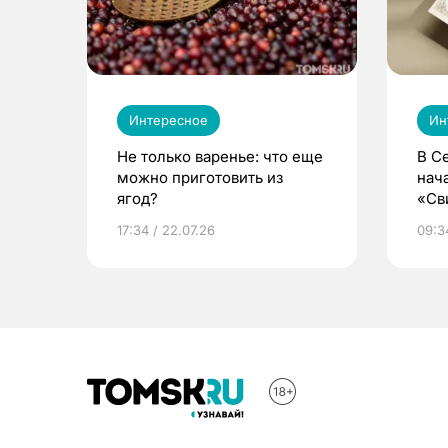
Интересное
Ин
Не только варенье: что еще
В С
можно приготовить из
нач
ягод?
«Св
жиз
17:34 / 22.07.26
09:34