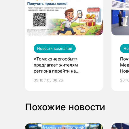
Новости компаний
Но
«Томскэнергосбыт»
Поч
предлагает жителям
Мед
региона перейти на
Нов
электронные квитанции и
про
09:10 / 03.08.26
20:10
выиграть призы
Похожие новости