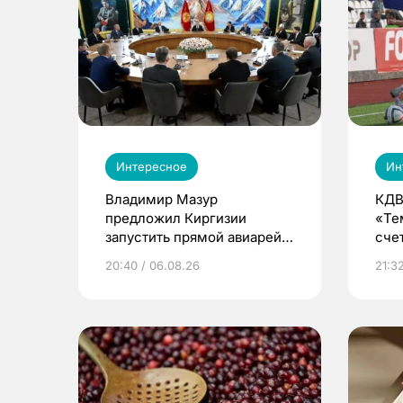
Интересное
Ин
Владимир Мазур
КДВ
предложил Киргизии
«Те
запустить прямой авиарейс
сче
из Томска
20:40 / 06.08.26
21:32