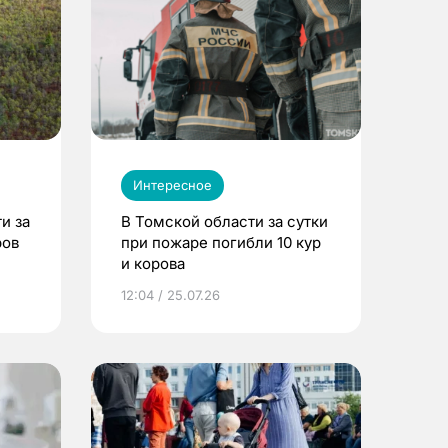
Интересное
и за
В Томской области за сутки
ров
при пожаре погибли 10 кур
и корова
12:04 / 25.07.26