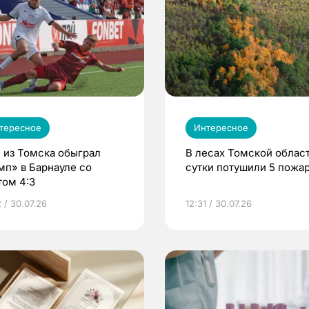
тересное
Интересное
 из Томска обыграл
В лесах Томской област
мп» в Барнауле со
сутки потушили 5 пожа
том 4:3
 / 30.07.26
12:31 / 30.07.26