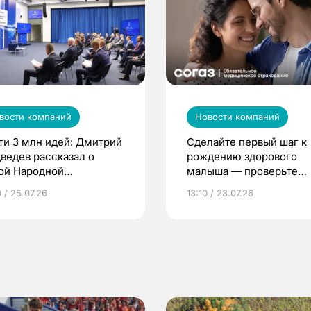
вости компаний
Новости компаний
ти 3 млн идей: Дмитрий
Сделайте первый шаг к
ведев рассказал о
рождению здорового
ой Народной
малыша — проверьте
грамме ЕР
репродуктивное здоров
 / 25.07.26
13:10 / 23.07.26
по ОМС!