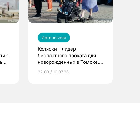
Интересное
Коляски – лидер
етик
бесплатного проката для
ь до
новорожденных в Томске.
Что еще берут родители?
22:00 / 16.07.26