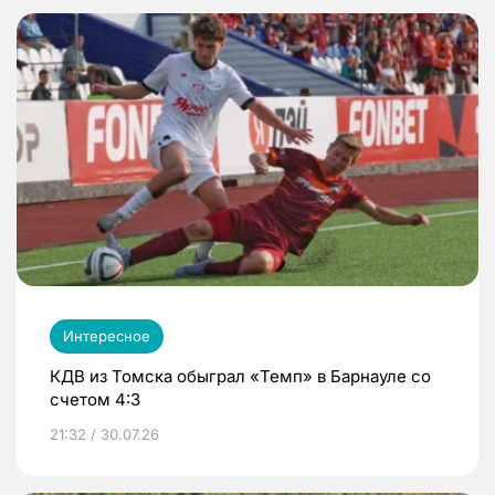
Интересное
КДВ из Томска обыграл «Темп» в Барнауле со
счетом 4:3
21:32 / 30.07.26