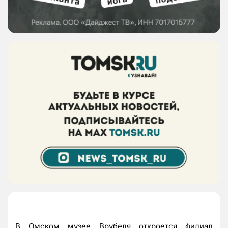
В Омском музее Врубеля откроется филиал