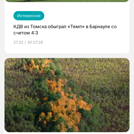
Интересное
КДВ из Томска обыграл «Темп» в Барнауле со
счетом 4:3
21:32 / 30.07.26