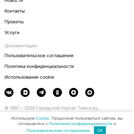
Новости
Контакты
Проекты
Услуги
Документация
Пользовательское соглашение
Политика конфиденциальности
Использование cookie
© 1997 – 2026 Городской портал Томск.ру.
Функционирует при финансовой поддержке
Используем
Cookie
. Продолжая пользоваться сайтом, вы
Министерства цифрового развития, связи и массовых
соглашаетесь с
Политикой конфиденциальности
и
коммуникаций Российской Федерации.
Пользовательским соглашением
.
OK