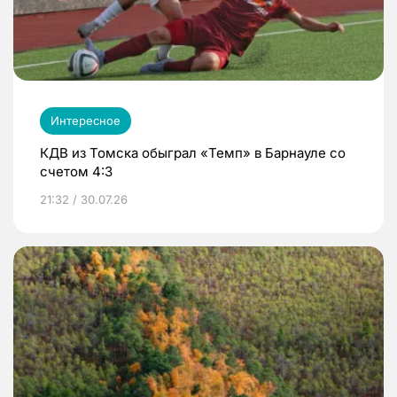
Интересное
КДВ из Томска обыграл «Темп» в Барнауле со
счетом 4:3
21:32 / 30.07.26