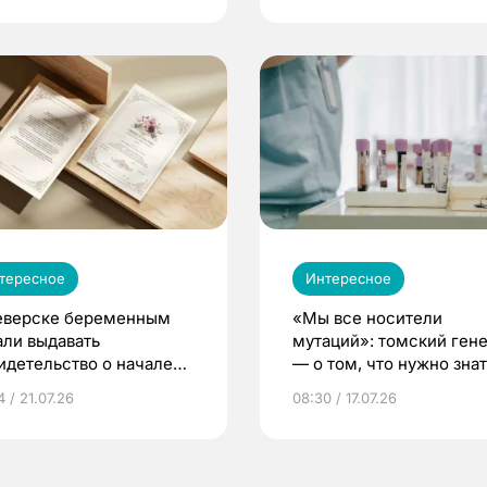
тересное
Интересное
еверске беременным
«Мы все носители
али выдавать
мутаций»: томский ген
идетельство о начале
— о том, что нужно знат
ни»
беременности
 / 21.07.26
08:30 / 17.07.26