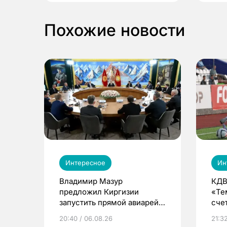
Похожие новости
Интересное
Ин
Владимир Мазур
КДВ
предложил Киргизии
«Те
запустить прямой авиарейс
сче
из Томска
20:40 / 06.08.26
21:32