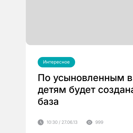
Интересное
По усыновленным 
детям будет создан
база
10:30 / 27.06.13
999