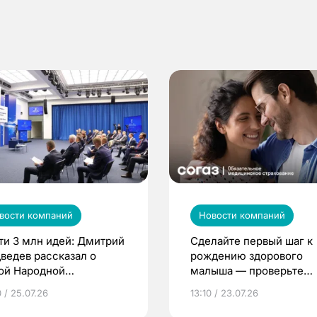
вости компаний
Новости компаний
ти 3 млн идей: Дмитрий
Сделайте первый шаг к
ведев рассказал о
рождению здорового
ой Народной
малыша — проверьте
грамме ЕР
репродуктивное здоров
 / 25.07.26
13:10 / 23.07.26
по ОМС!