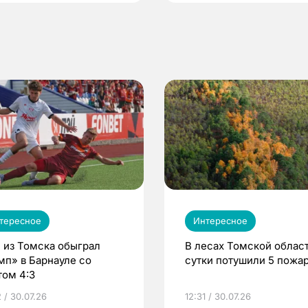
тересное
Интересное
 из Томска обыграл
В лесах Томской област
мп» в Барнауле со
сутки потушили 5 пожа
том 4:3
 / 30.07.26
12:31 / 30.07.26