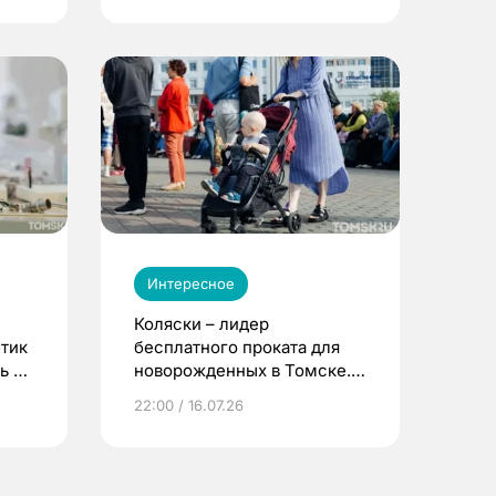
Интересное
Коляски – лидер
етик
бесплатного проката для
ь до
новорожденных в Томске.
Что еще берут родители?
22:00 / 16.07.26