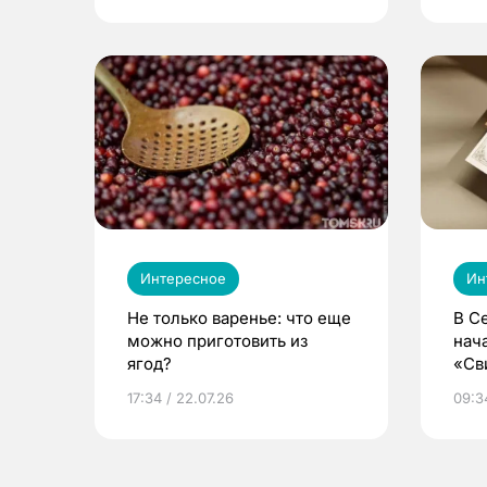
Интересное
Ин
Не только варенье: что еще
В С
можно приготовить из
нач
ягод?
«Св
жиз
17:34 / 22.07.26
09:34