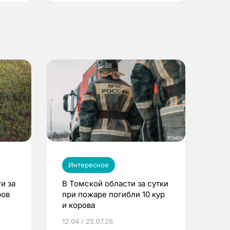
Интересное
и за
В Томской области за сутки
ров
при пожаре погибли 10 кур
и корова
12:04 / 25.07.26