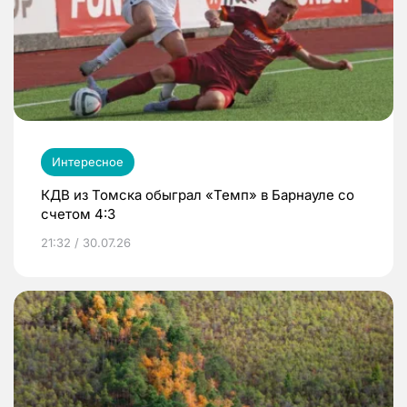
Интересное
КДВ из Томска обыграл «Темп» в Барнауле со
счетом 4:3
21:32 / 30.07.26