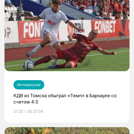
Интересное
КДВ из Томска обыграл «Темп» в Барнауле со
счетом 4:3
21:32 / 30.07.26