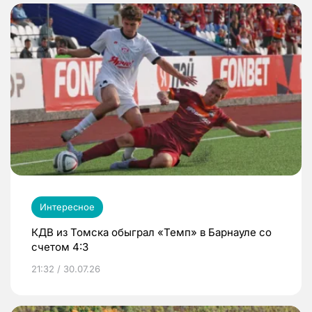
Интересное
КДВ из Томска обыграл «Темп» в Барнауле со
счетом 4:3
21:32 / 30.07.26