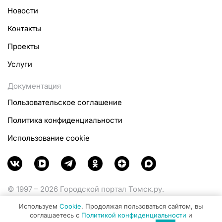
Новости
Контакты
Проекты
Услуги
Документация
Пользовательское соглашение
Политика конфиденциальности
Использование cookie
© 1997 – 2026 Городской портал Томск.ру.
Функционирует при финансовой поддержке
Используем
Cookie
. Продолжая пользоваться сайтом, вы
Министерства цифрового развития, связи и массовых
соглашаетесь с
Политикой конфиденциальности
и
коммуникаций Российской Федерации.