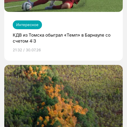
Интересное
КДВ из Томска обыграл «Темп» в Барнауле со
счетом 4:3
21:32 / 30.07.26