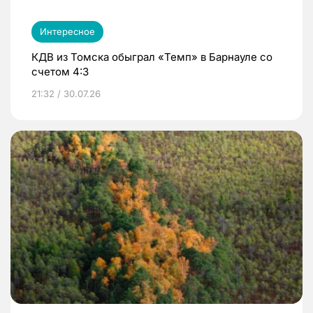
Интересное
КДВ из Томска обыграл «Темп» в Барнауле со
счетом 4:3
21:32 / 30.07.26