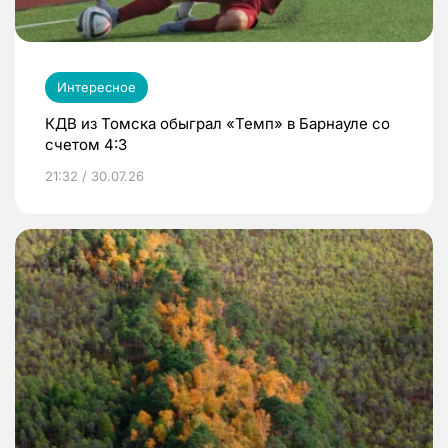
Интересное
КДВ из Томска обыграл «Темп» в Барнауле со
счетом 4:3
21:32 / 30.07.26